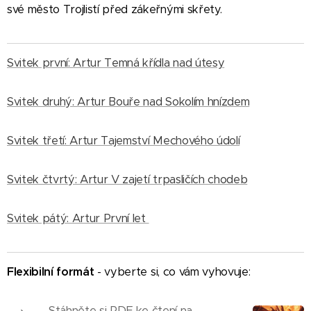
své město Trojlistí před zákeřnými skřety.
Svitek první: Artur Temná křídla nad útesy
Svitek druhý: Artur Bouře nad Sokolím hnízdem
Svitek třetí: Artur Tajemství Mechového údolí
Svitek čtvrtý: Artur V zajetí trpasličích chodeb
Svitek pátý: Artur První let
Flexibilní formát
- vyberte si, co vám vyhovuje:
Stáhněte si PDF ke čtení na