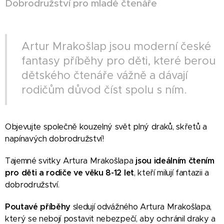
Dobrodružství pro mladé čtenáře
Artur Mrakošlap jsou moderní české
fantasy příběhy pro děti, které berou
dětského čtenáře vážně a dávají
rodičům důvod číst spolu s ním.
Objevujte společně kouzelný svět plný draků, skřetů a
napínavých dobrodružství!
Tajemné svitky Artura Mrakošlapa
jsou ideálním čtením
pro děti a rodiče ve věku 8-12 let
, kteří milují fantazii a
dobrodružství.
Poutavé příběhy
sledují odvážného Artura Mrakošlapa,
který se nebojí postavit nebezpečí, aby ochránil draky a