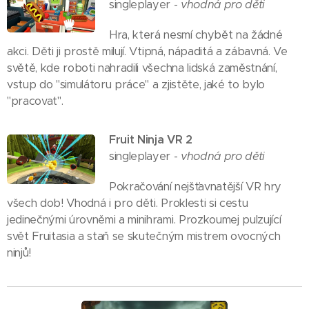
singleplayer -
vhodná pro děti
Hra, která nesmí chybět na žádné
akci. Děti ji prostě milují. Vtipná, nápaditá a zábavná. Ve
světě, kde roboti nahradili všechna lidská zaměstnání,
vstup do "simulátoru práce" a zjistěte, jaké to bylo
"pracovat".
Fruit Ninja VR 2
singleplayer -
vhodná pro děti
Pokračování nejšťavnatější VR hry
všech dob! Vhodná i pro děti. Proklesti si cestu
jedinečnými úrovněmi a minihrami. Prozkoumej pulzující
svět Fruitasia a staň se skutečným mistrem ovocných
ninjů!