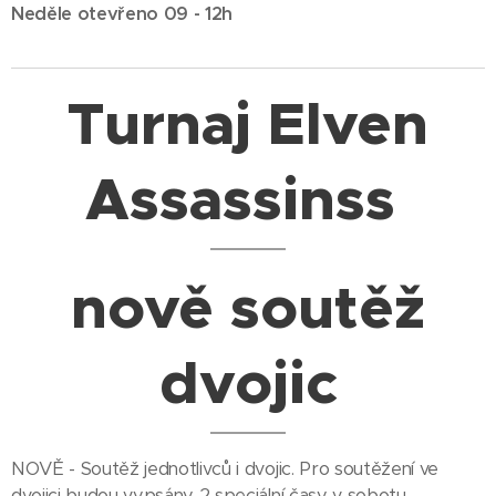
Neděle otevřeno 09
- 12h
Turnaj Elven
Assassinss
nově soutěž
dvojic
NOVĚ - Soutěž jednotlivců i dvojic. Pro soutěžení ve
dvojici budou vypsány 2 speciální časy v sobotu.