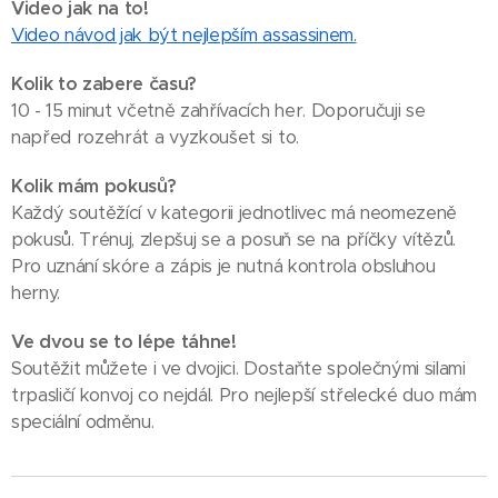
Video jak na to!
Video návod jak být nejlepším assassinem.
Kolik to zabere času?
10 - 15 minut včetně zahřívacích her. Doporučuji se
napřed rozehrát a vyzkoušet si to.
Kolik mám pokusů?
Každý soutěžící v kategorii jednotlivec má neomezeně
pokusů. Trénuj, zlepšuj se a posuň se na příčky vítězů.
Pro uznání skóre a zápis je nutná kontrola obsluhou
herny.
Ve dvou se to lépe táhne!
Soutěžit můžete i ve dvojici. Dostaňte společnými silami
trpasličí konvoj co nejdál. Pro nejlepší střelecké duo mám
speciální odměnu.