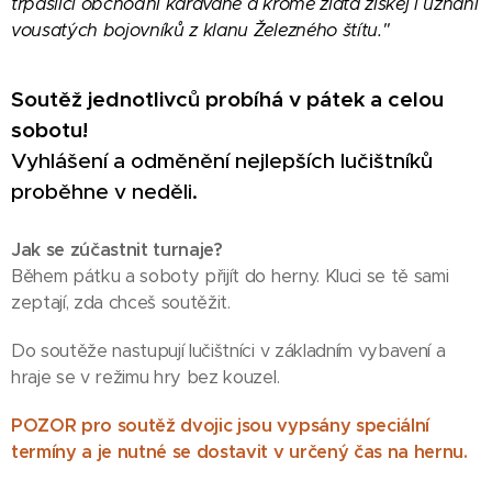
trpasličí obchodní karavaně a kromě zlata získej i uznání
vousatých bojovníků z klanu Železného štítu."
Soutěž jednotlivců probíhá v pátek a celou
sobotu!
Vyhlášení a odměnění nejlepších lučištníků
proběhne v neděli.
Jak se zúčastnit turnaje?
Během pátku a soboty přijít do herny. Kluci se tě sami
zeptají, zda chceš soutěžit.
Do soutěže nastupují lučištníci v základním vybavení a
hraje se v režimu hry bez kouzel.
POZOR pro soutěž dvojic jsou vypsány speciální
termíny a je nutné se dostavit v určený čas na hernu.