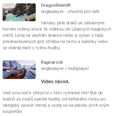
DragonRideVR
singleplayer -
vhodná pro děti
fantasy plná draků se zábavnými
herními režimy, které tě vtáhnou do úžasných magických
světů. Létej na vlastním drakovi nebo si vyber z řady
přednastavených jízd, střelba na terče a balónky nebo
se oháněj meči v rytmu hudby.
Ragnarock
singleplayer / multiplayer
Video návod.
Veď svou loď k vítězství v této rytmické hře! Buš do
bubnů za zvuků epické hudby, od keltského rocku po
vikingský power metal, a vydej se na plavbu proti svým
soupeřům.