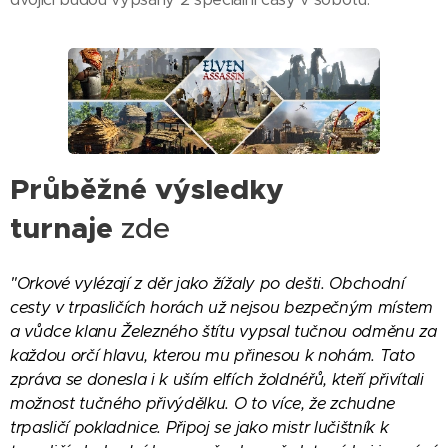
Průběžné výsledky
turnaje
zde
"Orkové vylézají z děr jako žížaly po dešti. Obchodní
cesty v trpasličích horách už nejsou bezpečným místem
a vůdce klanu Železného štítu vypsal tučnou odměnu za
každou orčí hlavu, kterou mu přinesou k nohám. Tato
zpráva se donesla i k uším elfích žoldnéřů, kteří přivítali
možnost tučného přivýdělku. O to více, že zchudne
trpasličí pokladnice. Připoj se jako mistr lučištník k