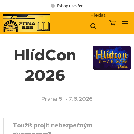
Eshop uzavřen
Hledat
HlídCon
2026
Praha 5. - 7.6.2026
Toužíš projít nebezpečným