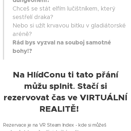
dungeonem?
Chceš se stát elfím lučištníkem, který
sestřelí draka?
Nebo si užít krvavou bitku v gladiátorské
aréně?
Rád bys vyzval na souboj samotné
bohy!?
Na HlídConu ti tato přání
můžu splnit
Stačí si
.
rezervovat čas ve VIRTUÁLNÍ
REALITĚ!
👇
Rezervace je na VR Steam Index - kde si můžeš