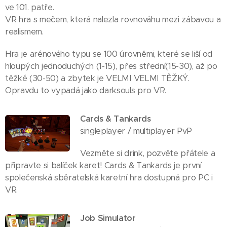
ve 101. patře.
VR hra s mečem, která nalezla rovnováhu mezi zábavou a
realismem.
Hra je arénového typu se 100 úrovněmi, které se liší od
hloupých jednoduchých (1-15), přes střední(15-30), až po
těžké (30-50) a zbytek je VELMI VELMI TĚŽKÝ.
Opravdu to vypadá jako darksouls pro VR.
Cards & Tankards
singleplayer / multiplayer PvP
Vezměte si drink, pozvěte přátele a
připravte si balíček karet! Cards & Tankards je první
společenská sběratelská karetní hra dostupná pro PC i
VR.
Job Simulator