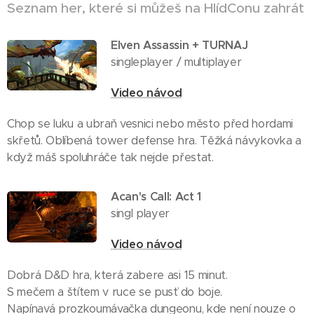
Seznam her, které si můžeš na HlídConu zahrát
Elven Assassin + TURNAJ
singleplayer / multiplayer
Video návod
Chop se luku a ubraň vesnici nebo město před hordami
skřetů. Oblíbená tower defense hra. Těžká návykovka a
když máš spoluhráče tak nejde přestat.
Acan's Call: Act 1
singl player
Video návod
Dobrá D&D hra, která zabere asi 15 minut.
S mečem a štítem v ruce se pusť do boje.
Napínavá prozkoumávačka dungeonu, kde není nouze o