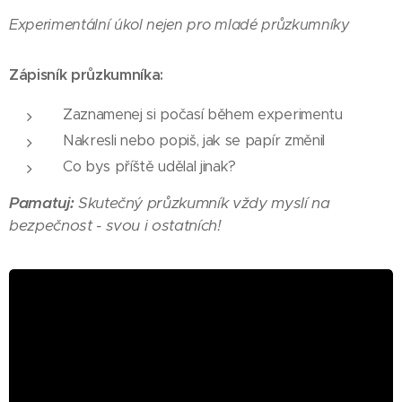
Experimentální úkol nejen pro mladé průzkumníky
Zápisník průzkumníka:
Zaznamenej si počasí během experimentu
Nakresli nebo popiš, jak se papír změnil
Co bys příště udělal jinak?
Pamatuj:
Skutečný průzkumník vždy myslí na
bezpečnost - svou i ostatních!