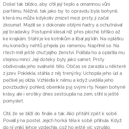
Došel tak blízko, aby cítil její teplo a omamnou vůni
parfému. Něžně, tak jako by to opravdu byla bohyně,
která mu může kdykoliv zmizet mezi prsty, ji začal
zkoumat. Mazlil se s dokonale oblými ňadry a ochutnával
její bradavky. Postupně klesal níž přes ploché bříško až
ke krajkám. Stáhl je ke kotníkům a líbal její klín. Na oplátku
mu konečky nehtů přejela po ramenou. Napřímil se. Na
rtech měl ještě chuť jejího ženství. Políbila ho a oplatila mu
stejnou mincí. Její doteky byly jako samet. Prsty
obdivovala jeho svalnaté tělo. Občas se zarazila u některé
z jizev. Poklekla, stáhla z něj trenýrky. Uchopila jeho úd a
pečlivě jej olízla. Vzhlédla k němu a když uviděla jeho
povzbudivý pohled, obemkla pyj svými rty. Nejen bohyně
krásy, ale i erotiky dnes sestoupila na zem, stihl si ještě
pomyslet.
Cítil, že se blíží do finále a tak Alici přitáhl zpět k sobě.
Povalil ji na postel. Jejich horká těla k sobě přilnula. Když
do ní vnikl, lehce vzdechla, což ho ještě víc vzrušilo.