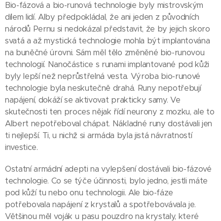
Bio-fázová a bio-runová technologie byly mistrovským
dílem lidí. Alby předpokládal, že ani jeden z původních
národů Pernu si nedokázal představit, že by jejich skoro
svatá a až mystická technologie mohla být implantována
na buněčné úrovni. Sám měl tělo změněné bio-runovou
technologií. Nanočástice s runami implantované pod kůži
byly lepší než neprůstřelná vesta. Výroba bio-runové
technologie byla neskutečně drahá. Runy nepotřebují
napájení, dokáží se aktivovat prakticky samy. Ve
skutečnosti ten proces nějak řídí neurony z mozku, ale to
Albert nepotřeboval chápat. Nákladné runy dostávali jen
ti nejlepší. Ti, u nichž si armáda byla jistá návratností
investice.
Ostatní armádní adepti na vylepšení dostávali bio-fázové
technologie. Co se týče účinnosti, bylo jedno, jestli máte
pod kůží tu nebo onu technologii. Ale bio-fáze
potřebovala napájení z krystalů a spotřebovávala je.
Většinou měl voják u pasu pouzdro na krystaly, které