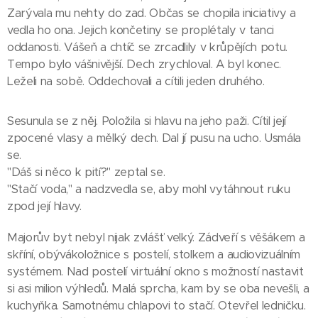
Zarývala mu nehty do zad. Občas se chopila iniciativy a
vedla ho ona. Jejich končetiny se proplétaly v tanci
oddanosti. Vášeň a chtíč se zrcadlily v krůpějích potu.
Tempo bylo vášnivější. Dech zrychloval. A byl konec.
Leželi na sobě. Oddechovali a cítili jeden druhého.
Sesunula se z něj. Položila si hlavu na jeho paži. Cítil její
zpocené vlasy a mělký dech. Dal jí pusu na ucho. Usmála
se.
"Dáš si něco k pití?" zeptal se.
"Stačí voda," a nadzvedla se, aby mohl vytáhnout ruku
zpod její hlavy.
Majorův byt nebyl nijak zvlášť velký. Zádveří s věšákem a
skříní, obývákoložnice s postelí, stolkem a audiovizuálním
systémem. Nad postelí virtuální okno s možností nastavit
si asi milion výhledů. Malá sprcha, kam by se oba nevešli, a
kuchyňka. Samotnému chlapovi to stačí. Otevřel ledničku.