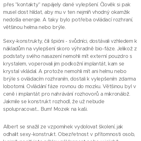
přes "kontakty" napájely dané vylepšení. Člověk si pak
musel dost hlídat, aby mu v ten nejmíň vhodný okamžik
nedošla energie. A taky bylo potřeba ovládací rozhraní,
většinou helma nebo brýle.
Sexy-konstrukty, čili špióni - svůdníci, dostávali vzhledem k
nákladům na vylepšení skoro výhradně bio-fáze. Jelikož z
podstaty svého nasazení nemohli mít externí pouzdro s
krystalem, voperovali jim podkožní implantát, kam se
krystal vkládal. A protože nemohli mít ani helmu nebo
brýle s ovládacím rozhraním, dostali k vylepšením zdarma
lobotomii. Ovládání fáze rovnou do mozku. Většinou byl v
ceně i implantát pro nahrávání rozhovorů a mikronálož.
Jakmile se konstrukt rozhodl, že už nebude
spolupracovat... Bum! Mozek na kaši.
Albert se snažil ze vzpomínek vydolovat školení, jak
odhalit sexy-konstrukt. Obezřetnost v přítomnosti osob,