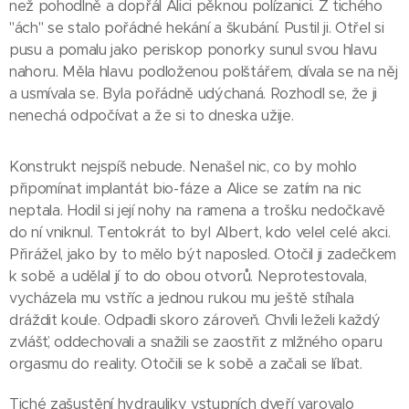
než pohodlně a dopřál Alici pěknou polízanici. Z tichého
"ách" se stalo pořádné hekání a škubání. Pustil ji. Otřel si
pusu a pomalu jako periskop ponorky sunul svou hlavu
nahoru. Měla hlavu podloženou polštářem, dívala se na něj
a usmívala se. Byla pořádně udýchaná. Rozhodl se, že ji
nenechá odpočívat a že si to dneska užije.
Konstrukt nejspíš nebude. Nenašel nic, co by mohlo
připomínat implantát bio-fáze a Alice se zatím na nic
neptala. Hodil si její nohy na ramena a trošku nedočkavě
do ní vniknul. Tentokrát to byl Albert, kdo velel celé akci.
Přirážel, jako by to mělo být naposled. Otočil ji zadečkem
k sobě a udělal jí to do obou otvorů. Neprotestovala,
vycházela mu vstříc a jednou rukou mu ještě stíhala
dráždit koule. Odpadli skoro zároveň. Chvíli leželi každý
zvlášť, oddechovali a snažili se zaostřit z mlžného oparu
orgasmu do reality. Otočili se k sobě a začali se líbat.
Tiché zašustění hydrauliky vstupních dveří varovalo