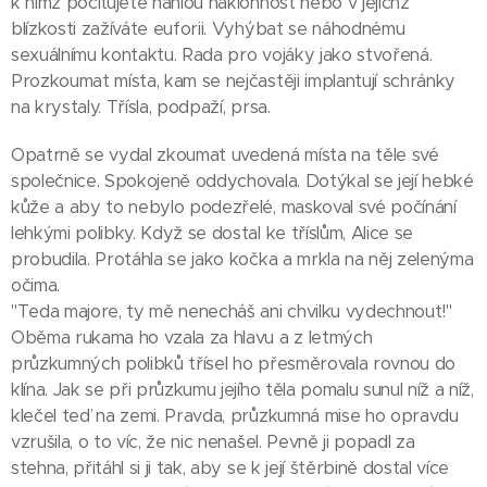
k nimž pociťujete náhlou náklonnost nebo v jejichž
blízkosti zažíváte euforii. Vyhýbat se náhodnému
sexuálnímu kontaktu. Rada pro vojáky jako stvořená.
Prozkoumat místa, kam se nejčastěji implantují schránky
na krystaly. Třísla, podpaží, prsa.
Opatrně se vydal zkoumat uvedená místa na těle své
společnice. Spokojeně oddychovala. Dotýkal se její hebké
kůže a aby to nebylo podezřelé, maskoval své počínání
lehkými polibky. Když se dostal ke tříslům, Alice se
probudila. Protáhla se jako kočka a mrkla na něj zelenýma
očima.
"Teda majore, ty mě nenecháš ani chvilku vydechnout!"
Oběma rukama ho vzala za hlavu a z letmých
průzkumných polibků třísel ho přesměrovala rovnou do
klína. Jak se při průzkumu jejího těla pomalu sunul níž a níž,
klečel teď na zemi. Pravda, průzkumná mise ho opravdu
vzrušila, o to víc, že nic nenašel. Pevně ji popadl za
stehna, přitáhl si ji tak, aby se k její štěrbině dostal více