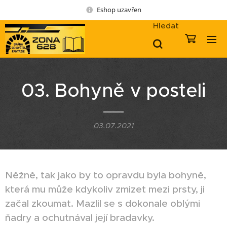
Eshop uzavřen
Hledat
03. Bohyně v posteli
03.07.2021
Něžně, tak jako by to opravdu byla bohyně,
která mu může kdykoliv zmizet mezi prsty, ji
začal zkoumat. Mazlil se s dokonale oblými
ňadry a ochutnával její bradavky.