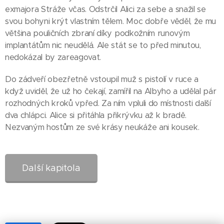
exmajora Stráže včas. Odstrčil Alici za sebe a snažil se
svou bohyni krýt vlastním tělem. Moc dobře věděl, že mu
většina pouličních zbraní díky podkožním runovým
implantátům nic neudělá. Ale stát se to před minutou,
nedokázal by zareagovat.
Do zádveří obezřetně vstoupil muž s pistolí v ruce a
když uviděl, že už ho čekají, zamířil na Albyho a udělal pár
rozhodných kroků vpřed. Za ním vpluli do místnosti další
dva chlápci. Alice si přitáhla přikrývku až k bradě.
Nezvaným hostům ze své krásy neukáže ani kousek.
Další kapitola