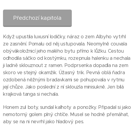
Předchozí kapitola
Když upustila luxusní lodičky, náraz o zem Albyho vytrhl
ze zasnění. Pomalu od něj ustupovala. Neomylně couvala
obývákoložnicí jeho malého bytu přímo k lůžku. Cestou
odhodila sáčko od kostýmku, rozepnula halenku a nechala
ji ladně sklouznout z ramen. Podprsenka dopadla na zem
skoro ve stejný okamžik. Úžasný trik. Pevná oblá ňadra
ozdobená něžnými bradavkami se pohupovala v rytmu
její chůze. Jako poslední z ní sklouzla minisukně. Jen bílá
krajková tanga si nechala.
Honem zul boty, sundal kalhoty a ponožky. Připadal si jako
nemotorný golem plný chtíče. Musel se hodně přemáhat,
aby se na ni nevrhl jako hladový pes.