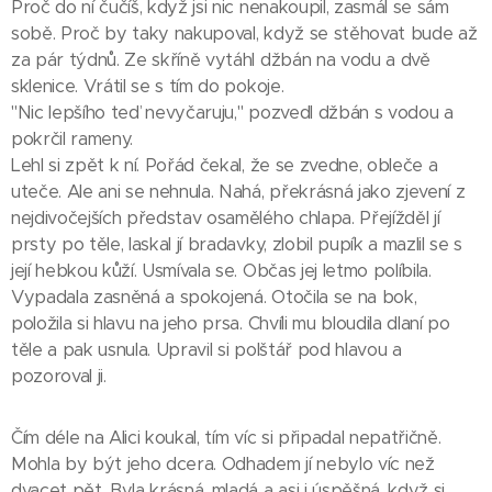
Proč do ní čučíš, když jsi nic nenakoupil, zasmál se sám
sobě. Proč by taky nakupoval, když se stěhovat bude až
za pár týdnů. Ze skříně vytáhl džbán na vodu a dvě
sklenice. Vrátil se s tím do pokoje.
"Nic lepšího teď nevyčaruju," pozvedl džbán s vodou a
pokrčil rameny.
Lehl si zpět k ní. Pořád čekal, že se zvedne, obleče a
uteče. Ale ani se nehnula. Nahá, překrásná jako zjevení z
nejdivočejších představ osamělého chlapa. Přejížděl jí
prsty po těle, laskal jí bradavky, zlobil pupík a mazlil se s
její hebkou kůží. Usmívala se. Občas jej letmo políbila.
Vypadala zasněná a spokojená. Otočila se na bok,
položila si hlavu na jeho prsa. Chvíli mu bloudila dlaní po
těle a pak usnula. Upravil si polštář pod hlavou a
pozoroval ji.
Čím déle na Alici koukal, tím víc si připadal nepatřičně.
Mohla by být jeho dcera. Odhadem jí nebylo víc než
dvacet pět. Byla krásná, mladá a asi i úspěšná, když si