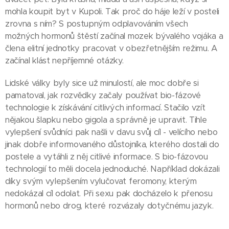
mohla koupit byt v Kupoli. Tak proč do háje leží v posteli
zrovna s ním? S postupným odplavováním všech
možných hormonů štěstí začínal mozek bývalého vojáka a
člena elitní jednotky pracovat v obezřetnějším režimu. A
začínal klást nepříjemné otázky.
Lidské války byly sice už minulostí, ale moc dobře si
pamatoval, jak rozvědky začaly používat bio-fázové
technologie k získávání citlivých informací. Stačilo vzít
nějakou šlapku nebo gigola a správně je upravit. Tihle
vylepšení svůdníci pak našli v davu svůj cíl - velícího nebo
jinak dobře informovaného důstojníka, kterého dostali do
postele a vytáhli z něj citlivé informace. S bio-fázovou
technologií to měli docela jednoduché. Například dokázali
díky svým vylepšením vylučovat feromony, kterým
nedokázal cíl odolat. Při sexu pak docházelo k přenosu
hormonů nebo drog, které rozvázaly dotyčnému jazyk.