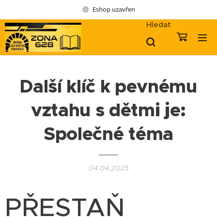
Eshop uzavřen
Hledat
Další klíč k pevnému
vztahu s dětmi je:
Společné téma
04.04.2025
PŘESTAŇ