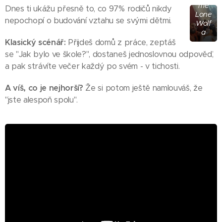
me
Dnes ti ukážu přesně to, co 97% rodičů nikdy
Lone
nepochopí o budování vztahu se svými dětmi.
Wolf
a
Klasický scénář:
Přijdeš domů z práce, zeptáš
se "Jak bylo ve škole?", dostaneš jednoslovnou odpověď,
a pak strávíte večer každý po svém - v tichosti.
A víš, co je nejhorší?
Že si potom ještě namlouváš, že
"jste alespoň spolu".