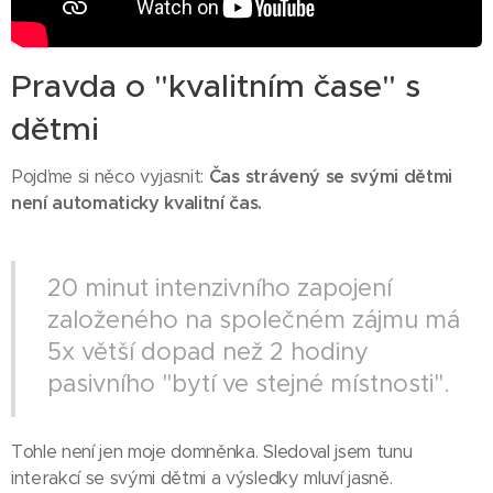
Pravda o "kvalitním čase" s
dětmi
Pojďme si něco vyjasnit:
Čas strávený se svými dětmi
není automaticky kvalitní čas.
20 minut intenzivního zapojení
založeného na společném zájmu má
5x větší dopad než 2 hodiny
pasivního "bytí ve stejné místnosti".
Tohle není jen moje domněnka. Sledoval jsem tunu
interakcí se svými dětmi a výsledky mluví jasně.