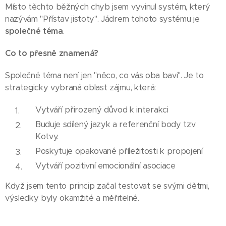
Místo těchto běžných chyb jsem vyvinul systém, který
nazývám "Přístav jistoty". Jádrem tohoto systému je
společné téma
.
Co to přesně znamená?
Společné téma není jen "něco, co vás oba baví". Je to
strategicky vybraná oblast zájmu, která:
Vytváří přirozený důvod k interakci
Buduje sdílený jazyk a referenční body tzv.
Kotvy.
Poskytuje opakované příležitosti k propojení
Vytváří pozitivní emocionální asociace
Když jsem tento princip začal testovat se svými dětmi,
výsledky byly okamžité a měřitelné.