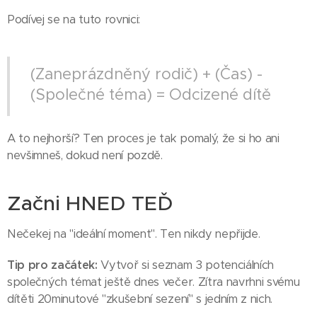
Podívej se na tuto rovnici:
(Zaneprázdněný rodič) + (Čas) -
(Společné téma) = Odcizené dítě
A to nejhorší? Ten proces je tak pomalý, že si ho ani
nevšimneš, dokud není pozdě.
Začni HNED TEĎ
Nečekej na "ideální moment". Ten nikdy nepřijde.
Tip pro začátek:
Vytvoř si seznam 3 potenciálních
společných témat ještě dnes večer. Zítra navrhni svému
dítěti 20minutové "zkušební sezení" s jedním z nich.