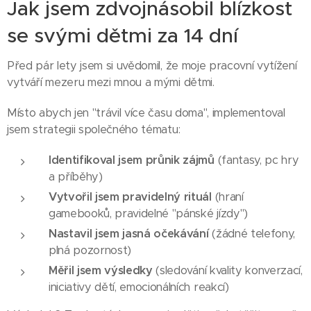
Jak jsem zdvojnásobil blízkost
se svými dětmi za 14 dní
Před pár lety jsem si uvědomil, že moje pracovní vytížení
vytváří mezeru mezi mnou a mými dětmi.
Místo abych jen "trávil více času doma", implementoval
jsem strategii společného tématu:
Identifikoval jsem průnik zájmů
(fantasy, pc hry
a příběhy)
Vytvořil jsem pravidelný rituál
(hraní
gamebooků, pravidelné "pánské jízdy")
Nastavil jsem jasná očekávání
(žádné telefony,
plná pozornost)
Měřil jsem výsledky
(sledování kvality konverzací,
iniciativy dětí, emocionálních reakcí)