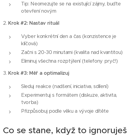
Tip: Neomezujte se na existující zájmy, buďte
otevření novým
2.
Krok #2: Nastav rituál
Vyber konkrétní den a čas (konzistence je
klíčová)
Začni s 20-30 minutami (kvalita nad kvantitou)
Eliminuj všechna rozptýlení (telefony pryč!)
3.
Krok #3: Měř a optimalizuj
Sleduj reakce (nadšení, iniciativa, sdílení)
Experimentuj s formátem (diskuze, aktivita,
tvorba)
Přizpůsobuj podle věku a vývoje dítěte
Co se stane, když to ignoruješ