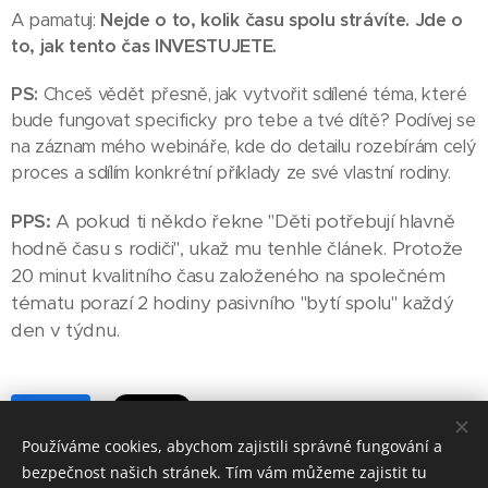
A pamatuj:
Nejde o to, kolik času spolu strávíte. Jde o
to, jak tento čas INVESTUJETE.
PS:
Chceš vědět přesně, jak vytvořit sdílené téma, které
bude fungovat specificky pro tebe a tvé dítě? Podívej se
na záznam mého webináře, kde do detailu rozebírám celý
proces a sdílím konkrétní příklady ze své vlastní rodiny.
PPS:
A pokud ti někdo řekne "Děti potřebují hlavně
hodně času s rodiči", ukaž mu tenhle článek. Protože
20 minut kvalitního času založeného na společném
tématu porazí 2 hodiny pasivního "bytí spolu" každý
den v týdnu.
Share
Používáme cookies, abychom zajistili správné fungování a
bezpečnost našich stránek. Tím vám můžeme zajistit tu