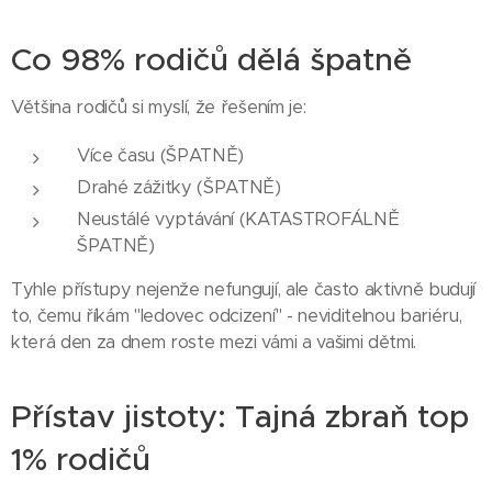
Co 98% rodičů dělá špatně
Většina rodičů si myslí, že řešením je:
Více času (ŠPATNĚ)
Drahé zážitky (ŠPATNĚ)
Neustálé vyptávání (KATASTROFÁLNĚ
ŠPATNĚ)
Tyhle přístupy nejenže nefungují, ale často aktivně budují
to, čemu říkám "ledovec odcizení" - neviditelnou bariéru,
která den za dnem roste mezi vámi a vašimi dětmi.
Přístav jistoty: Tajná zbraň top
1% rodičů