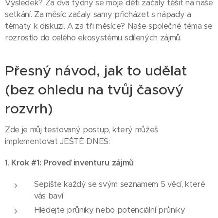
Výsledek? Za dva týdny se moje děti začaly těšit na naše
setkání. Za měsíc začaly samy přicházet s nápady a
tématy k diskuzi. A za tři měsíce? Naše společné téma se
rozrostlo do celého ekosystému sdílených zájmů.
Přesný návod, jak to udělat
(bez ohledu na tvůj časový
rozvrh)
Zde je můj testovaný postup, který můžeš
implementovat JEŠTĚ DNES:
1.
Krok #1: Proveď inventuru zájmů
Sepište každý se svým seznamem 5 věcí, které
vás baví
Hledejte průniky nebo potenciální průniky