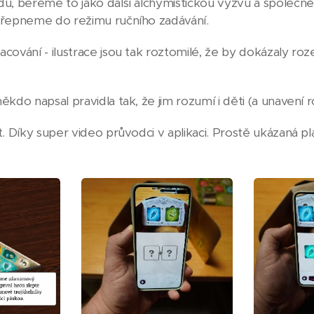
du, bereme to jako další alchymistickou výzvu a společ
přepneme do režimu ručního zadávání.
acování - ilustrace jsou tak roztomilé, že by dokázaly r
ěkdo napsal pravidla tak, že jim rozumí i děti (a unavení
t. Díky super video průvodci v aplikaci. Prostě ukázaná pla