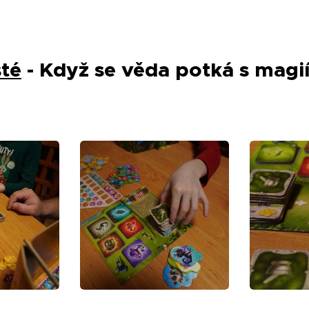
.
sté
- Když se věda potká s magi