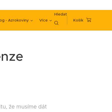
Hledat
og - Azrokoviny
Více
Košík
enze
itu, že musíme dát