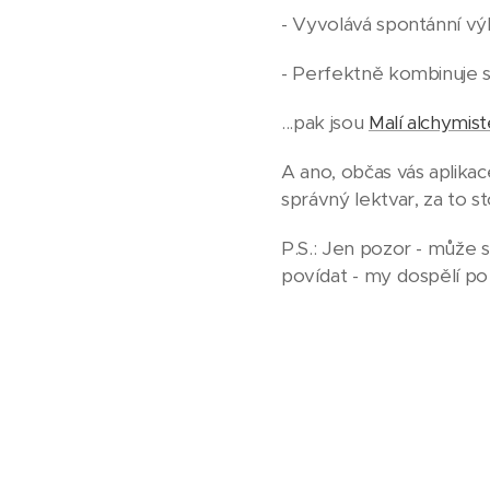
- Vyvolává spontánní vý
- Perfektně kombinuje s
...pak jsou
Malí alchymist
A ano, občas vás aplikac
správný lektvar, za to sto
P.S.: Jen pozor - může s
povídat - my dospělí po