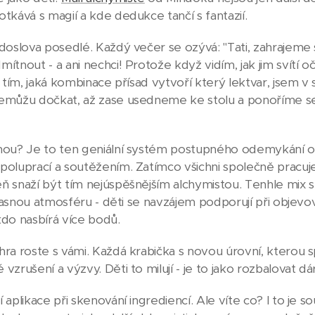
tkává s magií a kde dedukce tančí s fantazií.
doslova posedlé. Každý večer se ozývá: "Tati, zahrajeme s
tnout - a ani nechci! Protože když vidím, jak jim svítí oči
d tím, jaká kombinace přísad vytvoří který lektvar, jsem 
nemůžu dočkat, až zase usedneme ke stolu a ponoříme se
čnou? Je to ten geniální systém postupného odemykání o
poluprací a soutěžením. Zatímco všichni společně pracu
ň snaží být tím nejúspěšnějším alchymistou. Tenhle mix 
 úžasnou atmosféru - děti se navzájem podporují při objev
kdo nasbírá více bodů.
ra roste s vámi. Každá krabička s novou úrovní, kterou s
vzrušení a výzvy. Děti to milují - je to jako rozbalovat d
 aplikace při skenování ingrediencí. Ale víte co? I to je s