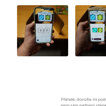
Přátelé, dovolte mi podě
jsem sám nadšený stejně