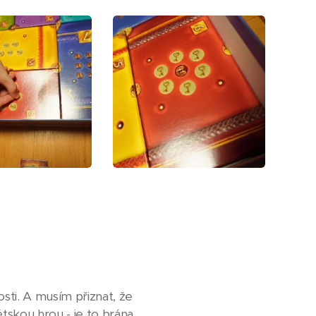
sti. A musím přiznat, že
tskou hrou - je to brána