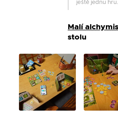
ještě jednu hru
Malí alchymi
stolu