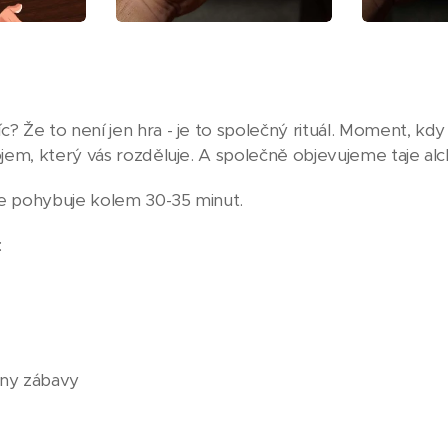
? Že to není jen hra - je to společný rituál. Moment, kdy 
ojem, který vás rozděluje. A společně objevujeme taje al
se pohybuje kolem 30-35 minut.
:
iny zábavy