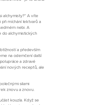
i alchymisty?" A víte
 při míchání lektvarů a
v sedmém nebi. A
 do alchymistických
btížností a především
jeme na odemčení další
spolupráce a zdravé
ování nových receptů, ale
polečnými silami
árek znovu a znovu.
oučást kouzla. Když se