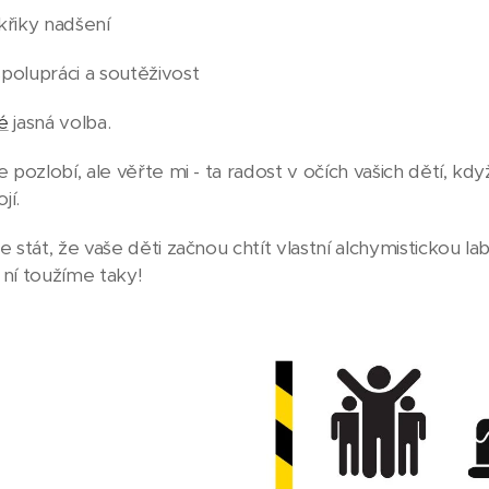
křiky nadšení
polupráci a soutěživost
é
jasná volba.
e pozlobí, ale věřte mi - ta radost v očích vašich dětí, k
jí.
e stát, že vaše děti začnou chtít vlastní alchymistickou l
 ní toužíme taky!