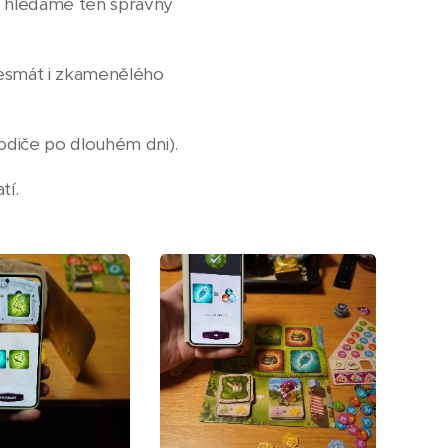
ně hledáme ten správný
ozesmát i zkamenělého
 rodiče po dlouhém dni).
tí.