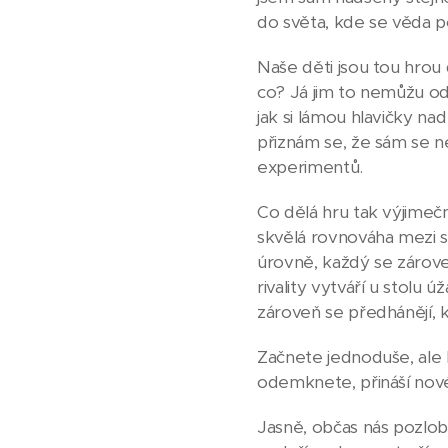
do světa, kde se věda po
Naše děti jsou tou hrou 
co? Já jim to nemůžu odmí
jak si lámou hlavičky na
přiznám se, že sám se 
experimentů.
Co dělá hru tak výjime
skvělá rovnováha mezi s
úrovně, každý se zárove
rivality vytváří u stolu
zároveň se předhánějí, 
Začnete jednoduše, ale h
odemknete, přináší nové 
Jasně, občas nás pozlobí