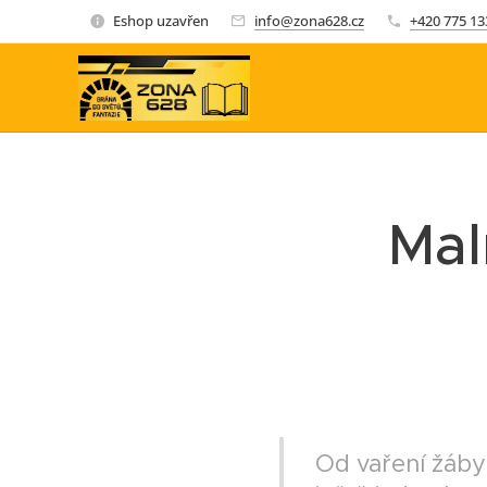
Eshop uzavřen
info@zona628.cz
+420 775 13
Mal
Od vaření žáby