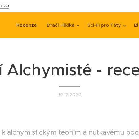
3 563
Recenze
Dračí Hlídka
Sci-Fi pro Táty
Bl
í Alchymisté - rec
19.12.2024
 k alchymistickým teoriím a nutkavému poc