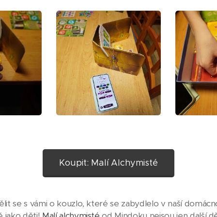
Koupit: Malí Alchymisté
lit se s vámi o kouzlo, které se zabydlelo v naší domácno
 jako děti!
Malí alchymisté
od Mindoku nejsou jen další dě