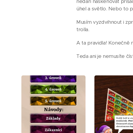
nedaří naskenovat přísa
úhel a světlo. Nebo to 
Musím vyzdvihnout i zpr
trolla.
A ta pravidla! Konečně n
Teda ani je nemusíte čís