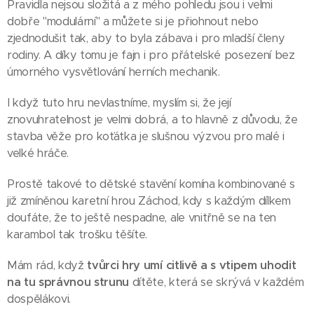
Pravidla nejsou složitá a z mého pohledu jsou i velmi
dobře "modulární" a můžete si je přiohnout nebo
zjednodušit tak, aby to byla zábava i pro mladší členy
rodiny. A díky tomu je fajn i pro přátelské posezení bez
úmorného vysvětlování herních mechanik.
I když tuto hru nevlastníme, myslím si, že její
znovuhratelnost je velmi dobrá, a to hlavně z důvodu, že
stavba věže pro koťátka je slušnou výzvou pro malé i
velké hráče.
Prostě takové to dětské stavění komína kombinované s
již zmíněnou karetní hrou Záchod, kdy s každým dílkem
doufáte, že to ještě nespadne, ale vnitřně se na ten
karambol tak troš­ku těšíte.
Mám rád, když
tvůrci hry umí citlivě a s vtipem uhodit
na tu správnou strunu
dítěte, která se skrývá v každém
dospělákovi.