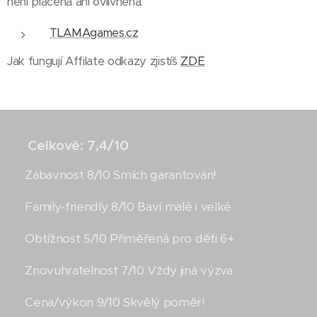
není placená ani ovlivněná.
TLAMAgames.cz
Jak fungují Affilate odkazy zjistíš
ZDE
⭐ Celkově: 7,4/10
🎮 Zábavnost 8/10 Smích garantován!
👨‍👩‍👧‍👦 Family-friendly 8/10 Baví malé i velké
🧠 Obtížnost 5/10 Přiměřená pro děti 6+
♻️ Znovuhratelnost 7/10 Vždy jiná výzva
💰 Cena/výkon 9/10 Skvělý poměr!