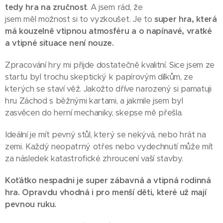
tedy hra na zručnost
. A jsem rád, že
jsem měl možnost si to vyzkoušet. Je to
super hra, která
má kouzelně vtipnou atmosféru a o napínavé, vratké
a vtipné situace není nouze.
Zpracování hry mi přijde dostatečně kvalitní. Sice jsem ze
startu byl trochu skeptický k papírovým dílkům, ze
kterých se staví věž. Jakožto dříve narozený si pamatuji
hru Záchod s běžnými kartami, a jakmile jsem byl
zasvěcen do herní mechaniky, skepse mě přešla.
Ideální je mít pevný stůl, který se nekývá, nebo hrát na
zemi. Každý neopatrný otřes nebo vydechnutí může mít
za následek katastrofické zhroucení vaší stavby.
Koťátko nespadni je super zábavná a vtipná rodinná
hra. Opravdu vhodná i pro menší děti, které už mají
pevnou ruku.