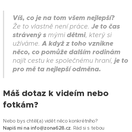
Víš, co je na tom všem nejlepší?
Je to čas
Že to vlastně není práce.
strávený s
dětmi
mými
, který si
A když z toho vznikne
užíváme.
něco, co pomůže dalším rodinám
je to
najít cestu ke společnému hraní,
pro mě ta nejlepší odměna.
Máš dotaz k videím nebo
fotkám?
Nebo bys chtěl(a) vidět něco konkrétního?
Napiš mi na info@zona628.cz
. Rád si s tebou