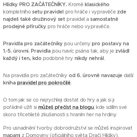
Hlídky PRO ZAČÁTEČNÍKY.
Kromě
klasického
kompletního
setu pravidel
pro hráče i vypravěče
zde
najdeš také družinový set
pravidel a
samostatně
prodejné příručky
pro hráče nebo vypravěče.
Pravidla pro začátečníky
jsou určeny
pro postavy
na
1.-5. úrovni.
Pravidla
jsou navíc psána tak, aby je
zvládl
každý
i ten, kdo
podobné hry
nikdy nehrál
.
Na pravidla pro začátečníky
od 6. úrovně navazuje
další
kniha
pravidel pro pokročilé
.
O tom jak se co nejrychleji dostat do hry a jak si ji
pořádně užít si
můžeš přečíst na blogu
, kde sdílím své
skoro třicetileté zkušenosti s hraním her na hrdiny.
Pro usnadnění tvorby dobrodružství se můžeš inspirovat
mapami
z Domoviny (oficiálního světa Dračí Hlídky).