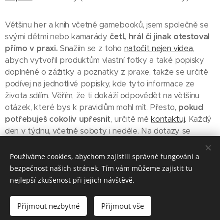
Většinu her a knih včetně gamebooků, jsem společně se
svými dětmi nebo kamarády
četl, hrál či jinak otestoval
přímo v praxi.
Snažím se z toho
natočit nejen videa
,
abych vytvořil produktům vlastní fotky a také popisky
doplněné o zážitky a poznatky z praxe, takže se určitě
podívej na jednotlivé popisky, kde tyto informace ze
života sdílím. Věřím, že ti dokáží odpovědět na většinu
otázek, které bys k pravidlům mohl mít. Přesto,
pokud
potřebuješ cokoliv upřesnit
, určitě mě
kontaktuj
. Každý
den v týdnu, včetně soboty i neděle. Na dotazy se
během dne od 8 - 22 hod, snažím odpovídat co
nejrychleji, takže jestli máš jakékoliv otázky, sem s nimi. ;-)
Používáme cookies, abychom zajistili správné fungování a
bezpečnost našich stránek. Tím vám můžeme zajistit tu
nejlepší zkušenost při jejich návštěvě.
Některé odkazy vedou na obchody, kde můžete hry/knihy koupit -
Přijmout nezbytné
Přijmout vše
jsou to affiliate odkazy, díky kterým můžu tento web provozovat.