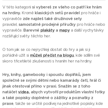
V této kategorii
si vybereš ze všeho co patří ke hrám
na hrdiny.
Kromě
klasických setů pravidel
pro hráče i
vypravěče
zde najdeš také družinové sety
pravidel,
samostatně prodejné příručky
pro hráče nebo
vypravěče.
Barevné
plakáty
a
mapy
a další vychytávky
rozšiřující světy těchto her.
O tom jak se co nejrychleji dostat do hry a jak si ji
pořádně užít si
můžeš přečíst na blogu
, kde sdílím své
skoro třicetileté zkušenosti s hraním her na hrdiny.
Hry, knihy, gamebooky i spoustu doplňků, jsem
společně se svými dětmi nebo kamarády četl, hrál či
jinak otestoval přímo v praxi. Snažím se z toho
natáčet
videa
, abych vytvořil produktům vlastní fotky
a také popisky doplněné o zážitky a poznatky z
praxe
, takže se určitě podívej na jednotlivé popisky, kde