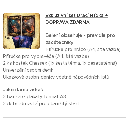
Exkluzivní set Dračí Hlídka +
DOPRAVA ZDARMA
Balení obsahuje - pravidla pro
začátečníky
Příručka pro hráče (A4, šitá vazba)
Příručka pro vypravěče (A4, šitá vazba)
2 ks kostek Chessex (1x šestistěnná, 1x desetistěnná)
Univerzální osobní deník
Ukázkové osobní deníky včetně nápovědních listů
Jako dárek získáš
🎁
3 barevné plakáty formát A3
3 dobrodružství pro okamžitý start