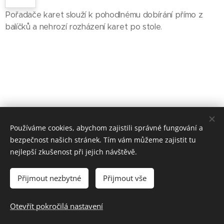
Pořadače karet slouží k pohodlnému dobírání přímo z
balíčků a nehrozí rozházení karet po stole.
Používáme cookies, abychom zajistili správné fungování a
bezpečnost našich stránek. Tím vám můžeme zajistit tu
nejlepší zkušenost při jejich návštěvě.
Některé odkazy vedou na obchody, kde můžete hry/knihy koupit -
Přijmout nezbytné
Přijmout vše
jsou to affiliate odkazy, díky kterým můžu tento web provozovat.
Vždy vás na to upozorním.
Otevřít pokročilá nastavení
Přihlášení členská sekce
Cookies