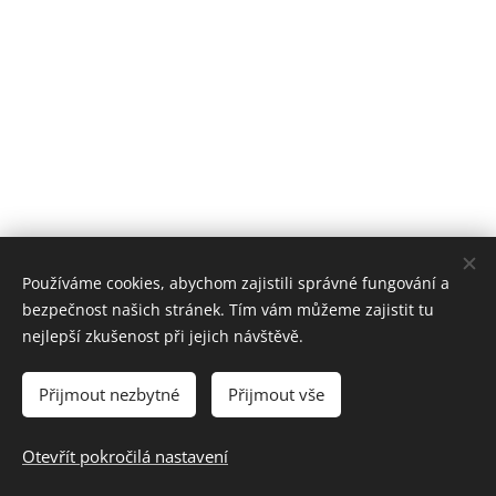
Používáme cookies, abychom zajistili správné fungování a
bezpečnost našich stránek. Tím vám můžeme zajistit tu
nejlepší zkušenost při jejich návštěvě.
Některé odkazy vedou na obchody, kde můžete hry/knihy koupit -
Přijmout nezbytné
Přijmout vše
jsou to affiliate odkazy, díky kterým můžu tento web provozovat.
Vždy vás na to upozorním.
Otevřít pokročilá nastavení
Přihlášení členská sekce
Cookies