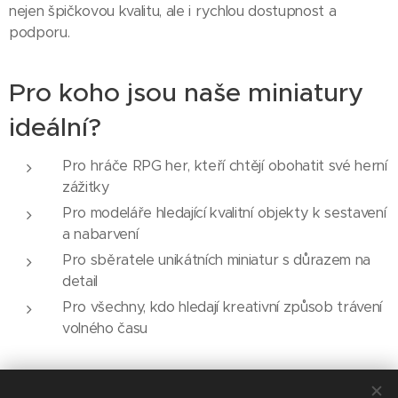
nejen špičkovou kvalitu, ale i rychlou dostupnost a
podporu.
Pro koho jsou naše miniatury
ideální?
Pro hráče RPG her, kteří chtějí obohatit své herní
zážitky
Pro modeláře hledající kvalitní objekty k sestavení
a nabarvení
Pro sběratele unikátních miniatur s důrazem na
detail
Pro všechny, kdo hledají kreativní způsob trávení
volného času
Ponoř se do světa modelářství a objev radost z tvorby