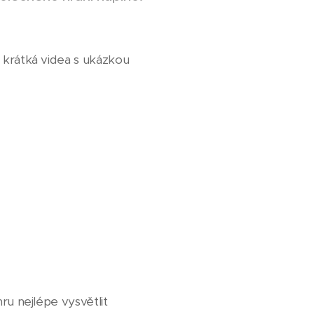
i krátká videa s ukázkou
hru nejlépe vysvětlit