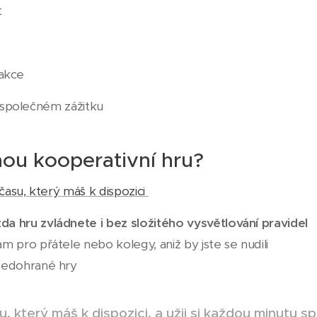
t
 akce
 společném zážitku
nou kooperativní hru?
asu, který máš k dispozici
a hru zvládnete i bez složitého vysvětlování pravidel
 pro přátele nebo kolegy, aniž by jste se nudili
nedohrané hry
u, který máš k dispozici, a užij si každou minutu s