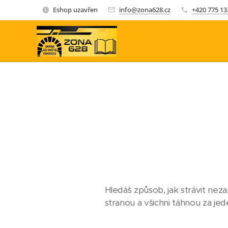
Eshop uzavřen
info@zona628.cz
+420 775 13
Hledáš způsob, jak strávit ne
stranou a všichni táhnou za je