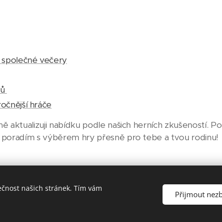
 společné večery
čů
ročnější hráče
ě aktualizuji nabídku podle našich herních zkušeností. Pok
i poradím s výběrem hry přesně pro tebe a tvou rodinu!
ečnost našich stránek. Tím vám
Přijmout nez
e hry/knihy koupit - jsou to affiliate odkazy, díky kterým můžu tent
Přihlášení členská sekce
Cookies