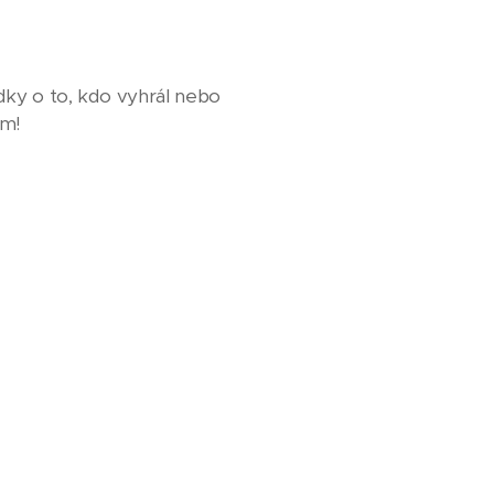
dky o to, kdo vyhrál nebo
ým!