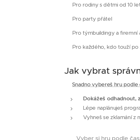
✅ Pro rodiny s dětmi od 10 le
✅ Pro party přátel
✅ Pro týmbuildingy a firemní
✅ Pro každého, kdo touží po
Jak vybrat správ
⌛
Snadno vybereš hru podle č
Dokážeš odhadnout, zd
Lépe naplánuješ program
Vyhneš se zklamání z 
Vyber si hru podle čas