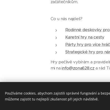
začátečníkům.
Co u nás najdeš?
Rodinné deskovky pro
Karetní hry na cesty
Párty hry pro více hrá
Strategické hry pro ná
Hry pečlivě vybírám a pravideln
mi na
info@zona628.cz
a rád T
Používáme cookies, abychom zajistili správné fungování a bezp
můžeme zajistit tu nejlepší zkušenost při jejich návštěvě.
Některé odkazy vedou na obchody, kde můžet