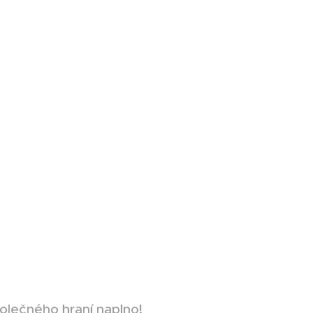
polečného hraní naplno!