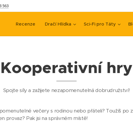
3 563
Recenze
Dračí Hlídka
Sci-Fi pro Táty
Bl
Kooperativní hry
Spojte síly a zažijete nezapomenutelná dobrudružství!
zapomenutelné večery s rodinou nebo přáteli? Toužíš po 
den provaz? Pak jsi na správném místě!