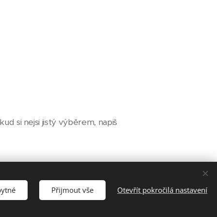
ud si nejsi jistý výběrem, napiš
bytné
Přijmout vše
Otevřít pokročilá nastavení
o web provozovat. Vždy vás na to upozorním.