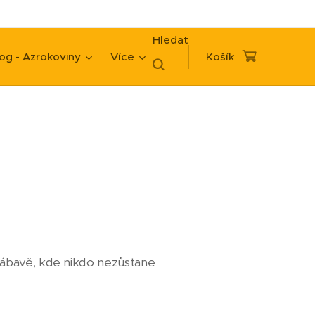
Hledat
og - Azrokoviny
Více
Košík
zábavě, kde nikdo nezůstane