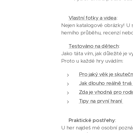
📸
Vlastní fotky a videa
:
Nejen katalogové obrázky! U sp
herního průběhu, recenzí neb
👨‍👧‍👦
Testováno na dětech
:
Jako táta vím, jak důležité je 
Proto u každé hry uvádím:
Pro jaký věk je skute
Jak dlouho reálně trvá
Zda je vhodná pro rodi
Tipy na první hraní
💡
Praktické postřehy
:
U her najdeš mé osobní poznámky