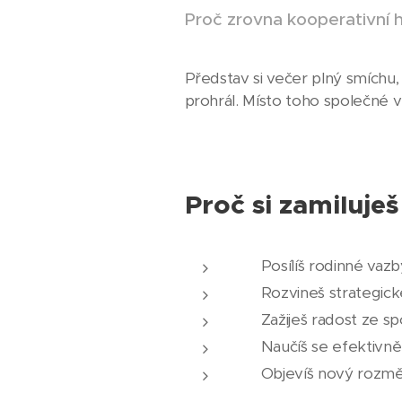
Proč zrovna kooperativní 
Představ si večer plný smíchu
prohrál. Místo toho společné ví
Proč si zamiluješ
🤝 Posílíš rodinné vazb
🧠 Rozvineš strategic
😊 Zažiješ radost ze 
🎯 Naučíš se efektivně
🎮 Objevíš nový rozm