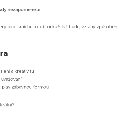
nikdy nezapomenete
y plné smíchu a dobrodružství, buduj vztahy způsobem
hra
lení a kreativitu
 uvažování
air play zábavnou formou
deální?