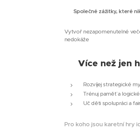
🎲
Společné zážitky, které 
Vytvoř nezapomenutelné večer
nedokáže
Více než jen 
📚
Rozvíjej strategické myš
Trénuj paměť a logické
Uč děti spolupráci a f
Pro koho jsou karetní hry i