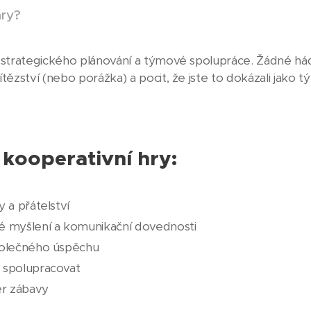
hry?
, strategického plánování a týmové spolupráce. Žádné há
tězství (nebo porážka) a pocit, že jste to dokázali jako t
 kooperativní hry:
y a přátelství
ké myšlení a komunikační dovednosti
společného úspěchu
 spolupracovat
ěr zábavy