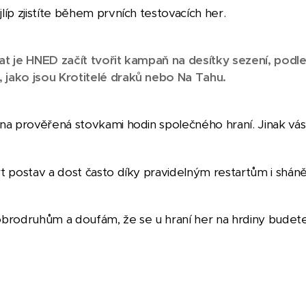
íp zjistíte během prvních testovacích her.
at je HNED začít tvořit kampaň na desítky sezení, pod
jako jsou Krotitelé draků nebo Na Tahu.
na prověřená stovkami hodin společného hraní. Jinak vás
t postav a dost často díky pravidelným restartům i shán
odruhům a doufám, že se u hraní her na hrdiny budete 