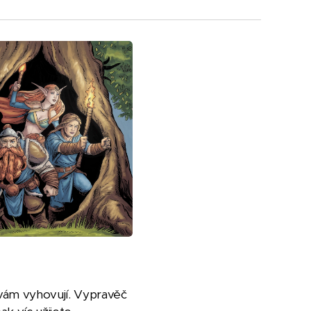
 vám vyhovují. Vypravěč