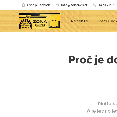
Eshop uzavřen
info@zona628.cz
+420 775 13
Recenze
Dračí Hlíd
Proč je d
Nulté s
A je jedno j