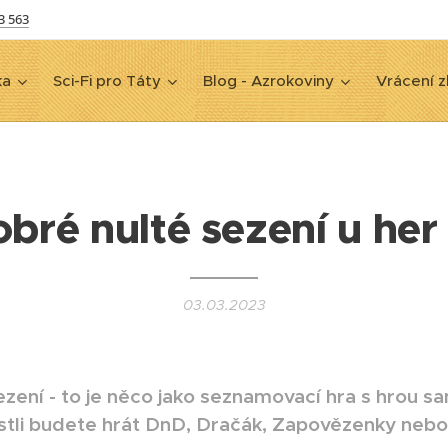
3 563
ka
Sci-Fi pro Táty
Blog - Azrokoviny
Vrácení z
obré nulté sezení u her
03.03.2023
ezení - to je něco jako seznamovací hra s hrou 
estli budete hrát DnD, Dračák, Zapovězenky neb