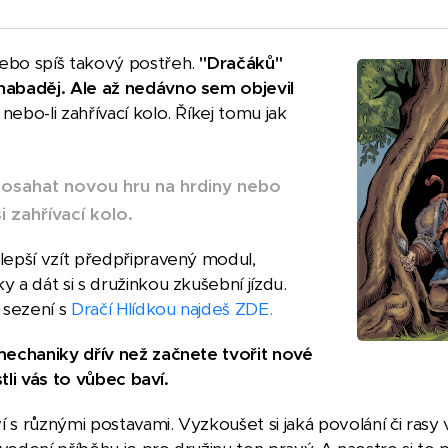
ebo spíš takový postřeh.
"Dračáků"
 habaděj. Ale až nedávno sem objevil
nebo-li zahřívací kolo. Říkej tomu jak
i osahat novou hru na hrdiny nebo
i zahřívací kolo.
jlepší vzít předpřipravený modul,
y a dát si s družinkou zkušební jízdu.
 sezení s
Dračí Hlídkou najdeš ZDE.
 mechaniky dřív než začnete tvořit nové
estli vás to vůbec baví.
í s různými postavami. Vyzkoušet si jaká povolání či rasy