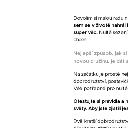
Dovolím si malou radu n
sem se v životě nahrál
super věc.
Nulté sezení 
chceš.
Nejlepší způsob, jak s
novou družinu, je dát s
Na začátku je prostě ne
dobrodružství, postavičk
Vše potřebné pro nulté
Otestujte si pravidla a
světy. Aby jste zjistili j
Dvě kratší dobrodružstv