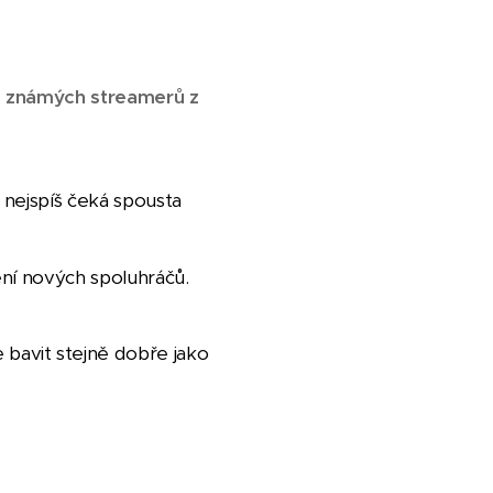
le známých streamerů z
 nejspíš čeká spousta
ění nových spoluhráčů.
bavit stejně dobře jako