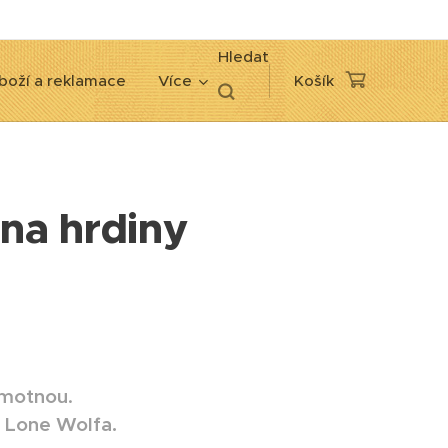
Hledat
boží a reklamace
Více
Košík
 na hrdiny
samotnou
.
o Lone Wolfa.