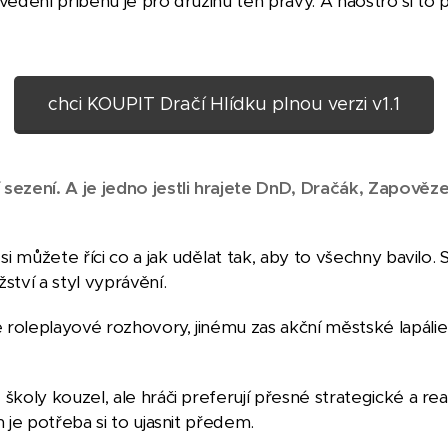
l vedení příběhu je pro družinu ten pravý. A naostro si to p
chci KOUPIT Dračí Hlídku plnou verzi v1.1
 sezení. A je jedno jestli hrajete DnD, Dračák, Zapově
si můžete říci co a jak udělat tak, aby to všechny bavilo. S
ství a styl vyprávění.
roleplayové rozhovory, jinému zas akční městské lapálie
školy kouzel, ale hráči preferují přesné strategické a rea
n je potřeba si to ujasnit předem.