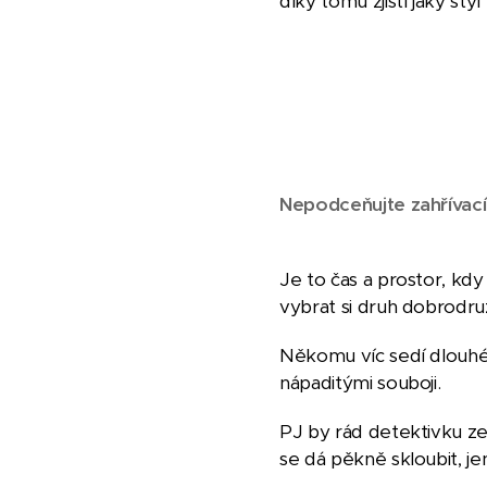
díky tomu zjistí jaký sty
Nepodceňujte zahřívací
Je to čas a prostor, kdy 
vybrat si druh dobrodruž
Někomu víc sedí dlouhé 
nápaditými souboji.
PJ by rád detektivku ze 
se dá pěkně skloubit, je