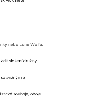
ak víc užijete.
zenky nebo Lone Wolfa.
ladit složení družiny,
 se svižnými a
listické souboje, oboje