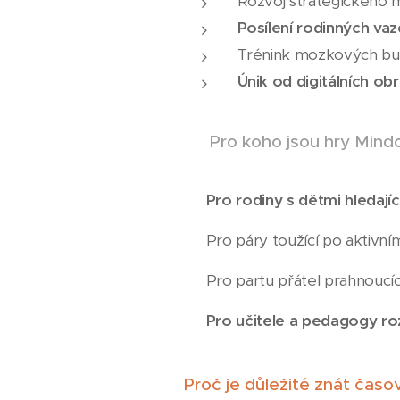
Rozvoj strategického 
Posílení rodinných va
Trénink mozkových b
Únik od digitálních o
👨‍👩‍👧‍👦 Pro koho jsou hry Min
✅
Pro rodiny s dětmi hledají
✅ Pro páry toužící po aktivní
✅ Pro partu přátel prahnoucí
✅
Pro učitele a pedagogy roz
Proč je důležité znát čas