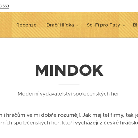
3 563
Recenze
Dračí Hlídka
Sci-Fi pro Táty
Bl
MINDOK
Moderní vydavatelství společenských her.
ám i hráčům velmi dobře rozumějí. Jak majitel firmy, tak 
rních společenských her, kteří
vycházejí z české hráčs
.