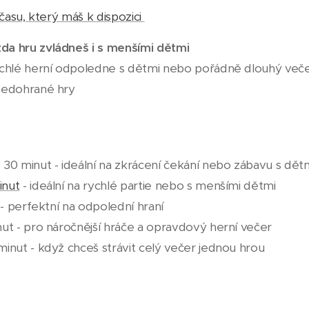
asu, který máš k dispozici
a hru zvládneš i s menšími dětmi
ychlé herní odpoledne s dětmi nebo pořádně dlouhý veče
nedohrané hry
 30 minut - ideální na zkrácení čekání nebo zábavu s dět
inut
- ideální na rychlé partie nebo s menšími dětmi
. - perfektní na odpolední hraní
inut - pro náročnější hráče a opravdový herní večer
inut - když chceš strávit celý večer jednou hrou