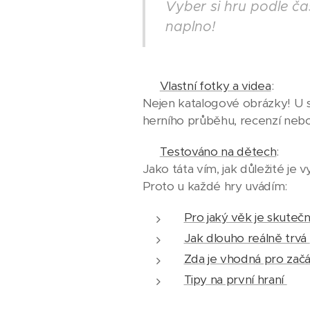
Vyber si hru podle ča
naplno!
📸
Vlastní fotky a videa
:
Nejen katalogové obrázky! U sp
herního průběhu, recenzí neb
👨‍👧‍👦
Testováno na dětech
:
Jako táta vím, jak důležité je 
Proto u každé hry uvádím:
Pro jaký věk je skute
Jak dlouho reálně trvá
Zda je vhodná pro zač
Tipy na první hraní