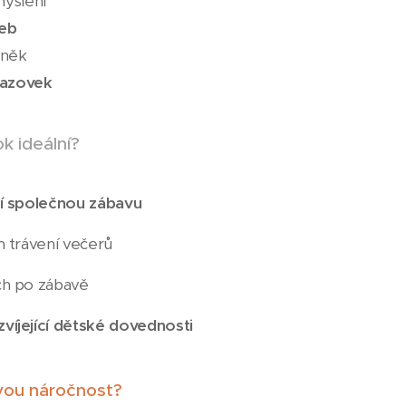
myšlení
zeb
uněk
brazovek
dok ideální?
cí společnou zábavu
m trávení večerů
ch po zábavě
víjející dětské dovednosti
ovou náročnost?