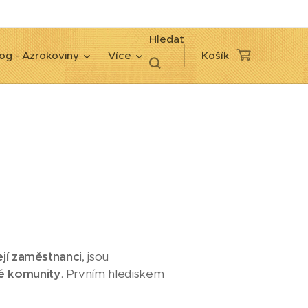
Hledat
og - Azrokoviny
Více
Košík
její zaměstnanci
, jsou
ké komunity
. Prvním hlediskem