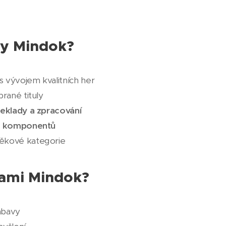
ry Mindok?
s vývojem kvalitních her
brané tituly
řeklady a zpracování
ch komponentů
ěkové kategorie
hrami Mindok?
zábavy