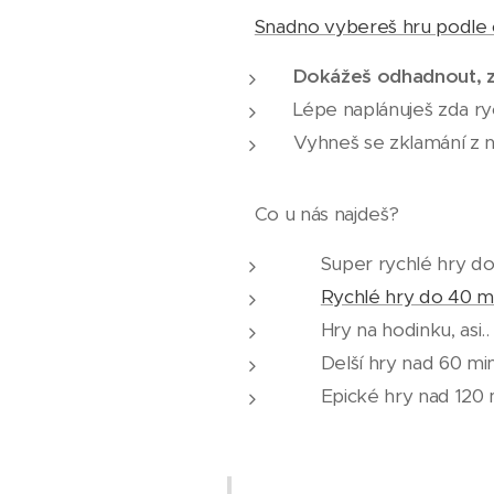
⌛
Snadno vybereš hru podle č
Dokážeš odhadnout, zd
Lépe naplánuješ zda r
Vyhneš se zklamání z 
🔎 Co u nás najdeš?
⏱️ Super rychlé hry do
🎲
Rychlé hry do 40 m
🕐 Hry na hodinku, asi.
🕰️ Delší hry nad 60 m
⏳ Epické hry nad 120 m