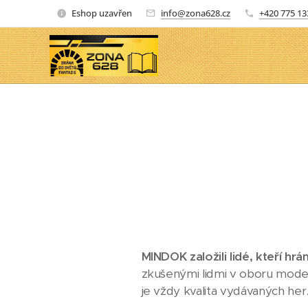
Eshop uzavřen
info@zona628.cz
+420 775 13
MINDOK založili lidé, kteří hr
zkušenými lidmi v oboru mode
je vždy kvalita vydávaných her