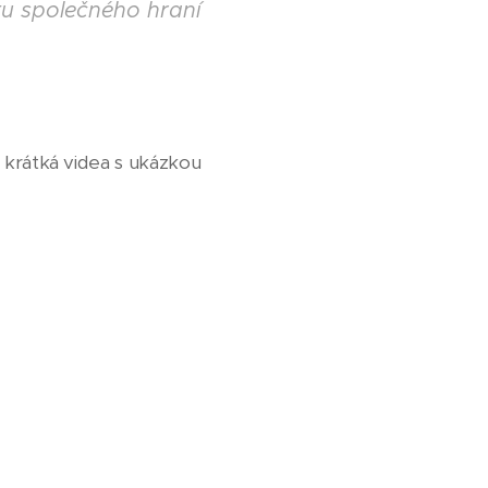
utu společného hraní
i krátká videa s ukázkou