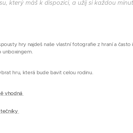
su, který máš k dispozici, a užij si každou min
ousty hry najdeš naše vlastní fotografie z hraní a často 
o unboxingem.
vybrat hru, která bude bavit celou rodinu.
čně vhodná
átečníky