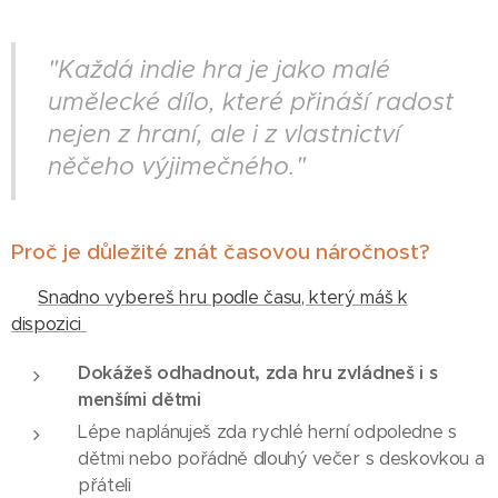
"Každá indie hra je jako malé
umělecké dílo, které přináší radost
nejen z hraní, ale i z vlastnictví
něčeho výjimečného."
Proč je důležité znát časovou náročnost?
⌛
Snadno vybereš hru podle času, který máš k
dispozici
Dokážeš odhadnout, zda hru zvládneš i s
menšími dětmi
Lépe naplánuješ zda rychlé herní odpoledne s
dětmi nebo pořádně dlouhý večer s deskovkou a
přáteli