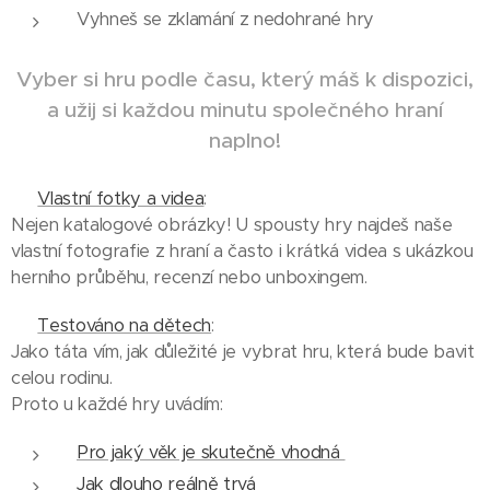
Vyhneš se zklamání z nedohrané hry
Vyber si hru podle času, který máš k dispozici,
a užij si každou minutu společného hraní
naplno!
📸
Vlastní fotky a videa
:
Nejen katalogové obrázky! U spousty hry najdeš naše
vlastní fotografie z hraní a často i krátká videa s ukázkou
herního průběhu, recenzí nebo unboxingem.
👨‍👧‍👦
Testováno na dětech
:
Jako táta vím, jak důležité je vybrat hru, která bude bavit
celou rodinu.
Proto u každé hry uvádím:
Pro jaký věk je skutečně vhodná
Jak dlouho reálně trvá