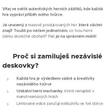
Vítej ve světě autentických herních zážitků, kde každá
hra vypráví příběh svého tvůrce.
Jsi unavený z
masově produkovaných her,
které všichni
znají? Toužíš po něčem jedinečném
, co tvou herní
sbírku skutečně obohatí? Pak
jsi na správném místě!
🏆 Proč si zamiluješ nezávislé
deskovky?
Každá hra je výsledkem vášně a kreativity
nezávislého tvůrce
Unikátní herní mechaniky
, které nenajdeš v
mainstreamových hrách
Limitované edice zaručují exkluzivitu ve tvé sbírce