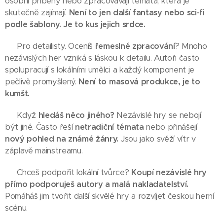
osobní příběhy nebo zpracovávají témata, která je
skutečně zajímají.
Není to jen další fantasy nebo sci-fi
podle šablony. Je to kus jejich srdce.
✅ Pro detailisty. Oceníš
řemeslné zpracování
? Mnoho
nezávislých her vzniká s láskou k detailu. Autoři často
spolupracují s lokálními umělci a každý komponent je
pečlivě promyšlený.
Není to masová produkce, je to
kumšt.
✅ Když
hledáš něco jiného?
Nezávislé hry se nebojí
být jiné. Často řeší
netradiční témata
nebo přinášejí
nový pohled na známé žánry.
Jsou jako svěží vítr v
záplavě mainstreamu.
✅ Chceš podpořit lokální tvůrce?
Koupí nezávislé hry
přímo podporuješ autory a malá nakladatelství.
Pomáháš jim tvořit další skvělé hry a rozvíjet českou herní
scénu.