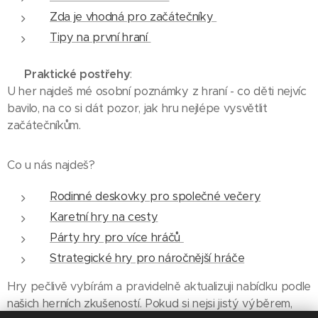
Zda je vhodná pro začátečníky
Tipy na první hraní
💡
Praktické postřehy
:
U her najdeš mé osobní poznámky z hraní - co děti nejvíc
bavilo, na co si dát pozor, jak hru nejlépe vysvětlit
začátečníkům.
Co u nás najdeš?
Rodinné deskovky pro společné večery
Karetní hry na cesty
Párty hry pro více hráčů
Strategické hry pro náročnější hráče
Hry pečlivě vybírám a pravidelně aktualizuji nabídku podle
našich herních zkušeností. Pokud si nejsi jistý výběrem,