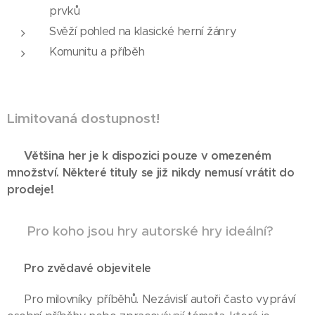
prvků
Svěží pohled na klasické herní žánry
Komunitu a příběh
Limitovaná dostupnost!
⚡ Většina her je k dispozici pouze v omezeném
množství. Některé tituly se již nikdy nemusí vrátit do
prodeje!
👨‍👩‍👧‍👦 Pro koho jsou hry autorské hry ideální?
✅
Pro zvědavé objevitele
✅ Pro milovníky příběhů. Nezávislí autoři často vypráví