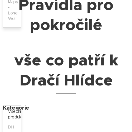
Pravidla pro
Mapy
-
Lone
pokročilé
Wolf
vše co patří k
Dračí Hlídce
Kategorie
Všechny
produkty
DH