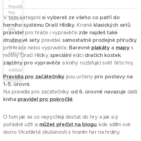
-
Pravidla
Pro
V této kategorii
si vybereš ze všeho co patří do
Začátečníky
herního systému Dračí Hlídky.
Kromě
klasických setů
DH
pravidel
pro hráče i vypravěče
zde najdeš také
-
družinové sety
pravidel,
samostatně prodejné příručky
Pravidla
pro hráče nebo vypravěče.
Pro
Barevné
plakáty
a
mapy
s
Pokročilé
motivy Dračí Hlídky,
speciální
edici
dračích kostek
,
zástěny pro vypravěče
a knihy rozšiřující svět této hry.
DH-
exklusivně
Pravidla pro začátečníky
jsou určeny
pro postavy
na
1.-5. úrovni.
Na pravidla pro začátečníky
od 6. úrovně navazuje
další
kniha
pravidel pro pokročilé
.
O tom jak se co nejrychleji dostat do hry a jak si ji
pořádně užít si
můžeš přečíst na blogu
, kde sdílím své
skoro třicetileté zkušenosti s hraním her na hrdiny.