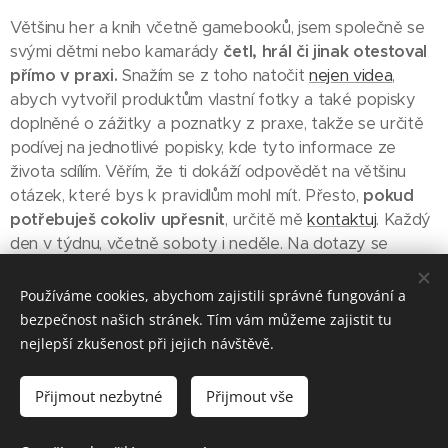
Většinu her a knih včetně gamebooků, jsem společně se
svými dětmi nebo kamarády
četl, hrál či jinak otestoval
přímo v praxi.
Snažím se z toho natočit
nejen videa
,
abych vytvořil produktům vlastní fotky a také popisky
doplněné o zážitky a poznatky z praxe, takže se určitě
podívej na jednotlivé popisky, kde tyto informace ze
života sdílím. Věřím, že ti dokáží odpovědět na většinu
otázek, které bys k pravidlům mohl mít. Přesto,
pokud
potřebuješ cokoliv upřesnit
, určitě mě
kontaktuj
. Každý
den v týdnu, včetně soboty i neděle. Na dotazy se
během dne od 8 - 22 hod, snažím odpovídat co
nejrychleji, takže jestli máš jakékoliv otázky, sem s nimi. ;-)
Používáme cookies, abychom zajistili správné fungování a
bezpečnost našich stránek. Tím vám můžeme zajistit tu
nejlepší zkušenost při jejich návštěvě.
Některé odkazy vedou na obchody, kde můžete hry/knihy koupit -
Přijmout nezbytné
Přijmout vše
jsou to affiliate odkazy, díky kterým můžu tento web provozovat.
Vždy vás na to upozorním.