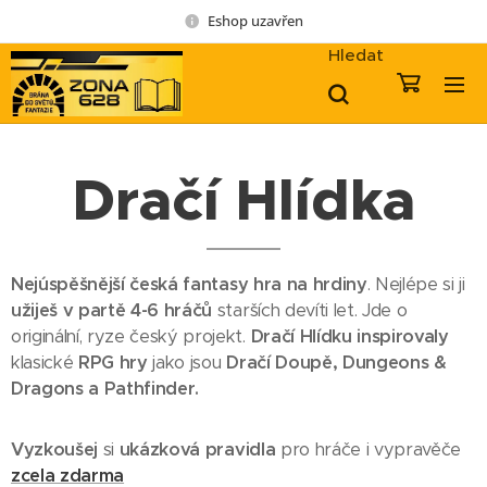
Eshop uzavřen
Hledat
Dračí Hlídka
Nejúspěšnější česká
fantasy
hra na hrdiny
. Nejlépe si ji
užiješ v partě 4-6 hráčů
starších devíti let. Jde o
originální, ryze český projekt.
Dračí Hlídku inspirovaly
klasické
RPG hry
jako jsou
Dračí Doupě, Dungeons &
Dragons a Pathfinder.
Vyzkoušej
si
ukázková pravidla
pro hráče i vypravěče
zcela zdarma