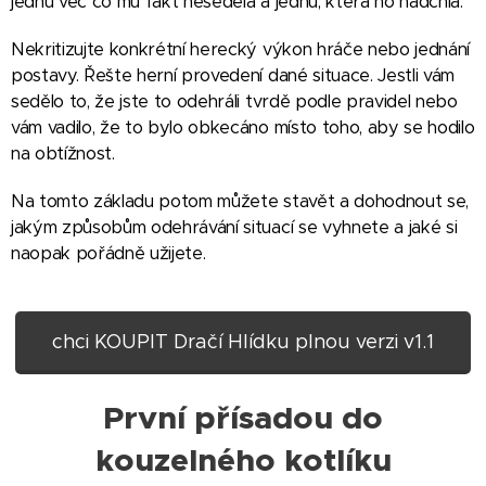
jednu věc co mu fakt neseděla a jednu, která ho nadchla.
Nekritizujte konkrétní herecký výkon hráče nebo jednání
postavy. Řešte herní provedení dané situace. Jestli vám
sedělo to, že jste to odehráli tvrdě podle pravidel nebo
vám vadilo, že to bylo obkecáno místo toho, aby se hodilo
na obtížnost.
Na tomto základu potom můžete stavět a dohodnout se,
jakým způsobům odehrávání situací se vyhnete a jaké si
naopak pořádně užijete.
chci KOUPIT Dračí Hlídku plnou verzi v1.1
První přísadou do
kouzelného kotlíku