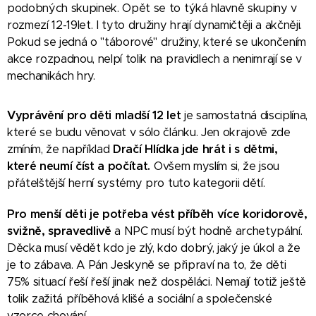
podobných skupinek. Opět se to týká hlavně skupiny v
rozmezí 12-19let. I tyto družiny hrají dynamičtěji a akčněji.
Pokud se jedná o "táborové" družiny, které se ukončením
akce rozpadnou, nelpí tolik na pravidlech a nenimrají se v
mechanikách hry.
Vyprávění pro děti mladší 12 let
je samostatná disciplína,
které se budu věnovat v sólo článku. Jen okrajově zde
zmíním, že například
Dračí Hlídka jde hrát i s dětmi,
které neumí číst a počítat.
Ovšem myslím si, že jsou
přátelštější herní systémy pro tuto kategorii dětí.
Pro menší děti je potřeba
vést příběh více koridorově,
svižně, spravedlivě
a NPC musí být hodně archetypální.
Děcka musí vědět kdo je zlý, kdo dobrý, jaký je úkol a že
je to zábava. A Pán Jeskyně se připraví na to, že děti
75% situací řeší řeší jinak než dospěláci. Nemají totiž ještě
tolik zažitá příběhová klišé a sociální a společenské
vzorce chování.