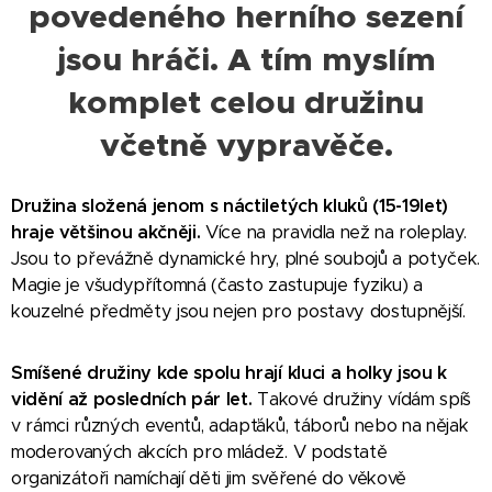
povedeného herního sezení
jsou hráči. A tím myslím
komplet celou družinu
včetně vypravěče.
Družina složená jenom s náctiletých kluků (15-19let)
hraje většinou akčněji.
Více na pravidla než na roleplay.
Jsou to převážně dynamické hry, plné soubojů a potyček.
Magie je všudypřítomná (často zastupuje fyziku) a
kouzelné předměty jsou nejen pro postavy dostupnější.
Smíšené družiny kde spolu hrají kluci a holky jsou k
vidění až posledních pár let.
Takové družiny vídám spíš
v rámci různých eventů, adapťáků, táborů nebo na nějak
moderovaných akcích pro mládež. V podstatě
organizátoři namíchají děti jim svěřené do věkově