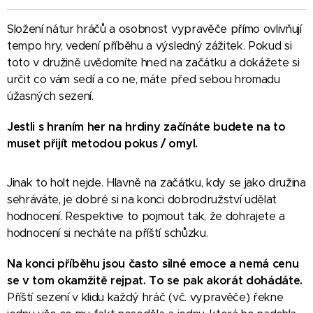
Složení nátur hráčů a osobnost vypravěče přímo ovlivňují
tempo hry, vedení příběhu a výsledný zážitek. Pokud si
toto v družině uvědomíte hned na začátku a dokážete si
určit co vám sedí a co ne, máte před sebou hromadu
úžasných sezení.
Jestli s hraním her na hrdiny začínáte budete na to
muset přijít metodou pokus / omyl.
Jinak to holt nejde. Hlavně na začátku, kdy se jako družina
sehráváte, je dobré si na konci dobrodružství udělat
hodnocení. Respektive to pojmout tak, že dohrajete a
hodnocení si necháte na příští schůzku.
Na konci příběhu
jsou často
silné emoce a nemá cenu
se v tom okamžitě rejpat. To se pak akorát dohádáte.
Příští sezení v klidu každý hráč (vč. vypravěče) řekne