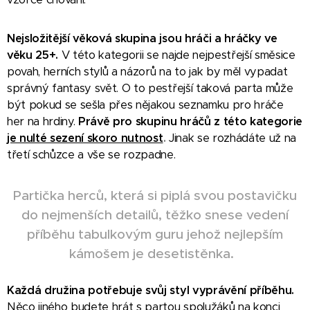
Nejsložitější věková skupina jsou hráči a hráčky ve
věku 25+.
V této kategorii se najde nejpestřejší směsice
povah, herních stylů a názorů na to jak by měl vypadat
správný fantasy svět. O to pestřejší taková parta může
být pokud se sešla přes nějakou seznamku pro hráče
her na hrdiny.
Právě pro skupinu hráčů z této kategorie
je nulté sezení skoro nutnost
.
Jinak se rozhádáte už na
třetí schůzce a vše se rozpadne.
Partička herců, která si piplá svou postavičku
do nejmenších detailů, těžko snese vedení
příběhu tabulkovým guru jehož nejlepším
kámošem je desetistěnka.
Každá družina potřebuje svůj styl vyprávění příběhu.
Něco jiného budete hrát s partou spolužáků na konci