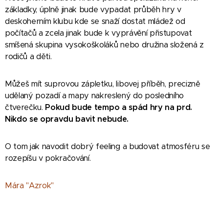
základky, úplně jinak bude vypadat průběh hry v
deskoherním klubu kde se snaží dostat mládež od
počítačů a zcela jinak bude k vyprávění přistupovat
smíšená skupina vysokoškoláků nebo družina složená z
rodičů a děti.
Můžeš mít suprovou zápletku, libovej příběh, precizně
udělaný pozadí a mapy nakreslený do posledního
čtverečku.
Pokud bude tempo a spád hry na prd.
Nikdo se opravdu bavit nebude.
O tom jak navodit dobrý feeling a budovat atmosféru se
rozepíšu v pokračování.
Mára "Azrok"
🦛